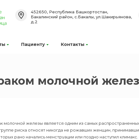
452650, Республика Башкортостан,
Бакалинский район, с.Бакалы, ул.Шакирьянова,
д.2
ты
Пациенту
Контакты
 раком молочной желе
к молочной железы является одним из самых распространенных
группе риска относят никогда не рожавших женщин, принимавши
торых рано начались менструации или поздно наступил климакс.