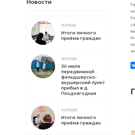
Новости
Та
м
Р
с
31.07.2026
вы
Итоги личного
Ма
приёма граждан
мо
же
30.07.2026
30 июля
передвижной
фельдшерско-
акушерский пункт
прибыл в д.
Плодоягодная
24.07.2026
Итоги личного
приёма граждан