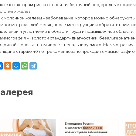
кже к факторам риска относят избыточный вес, вредные привыч
олочных желез.
ак молочной железы – заболевание, которое можно обнаружить
амоосмотр каждый месяц после менструации и обратить внимани
делений и уплотнений в области груди и подмышечной области.
ммография – «золотой стандарт» диагностики, безальтернативн
лочной железы, в том числе – непальпируемого. Маммография в
нщине старше 40 лет рекомендовано проходить маммографию раз
Галерея