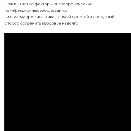
- как выявляют факторы риска хронических
неинфекционных заболеваний,
- и почему профилактика – самый простой и доступный
способ сохранить здоровье надолго.