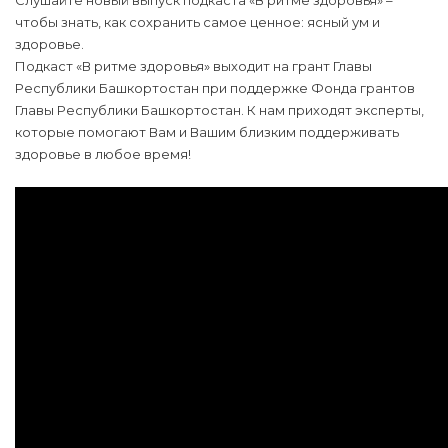
Слушайте новый выпуск подкаста «В ритме здоровья» –
чтобы знать, как сохранить самое ценное: ясный ум и
здоровье.
Подкаст «В ритме здоровья» выходит на грант Главы
Республики Башкортостан при поддержке Фонда грантов
Главы Республики Башкортостан. К нам приходят эксперты,
которые помогают Вам и Вашим близким поддерживать
здоровье в любое время!