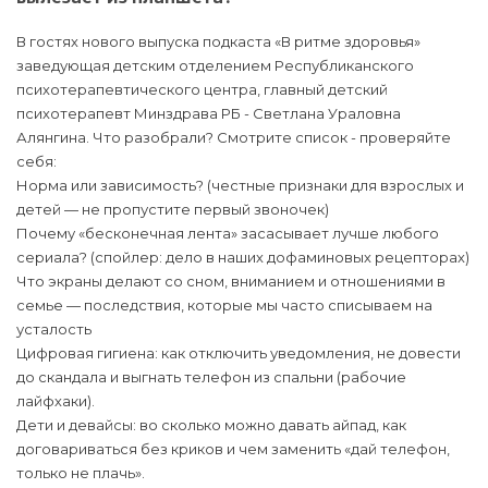
В гостях нового выпуска подкаста «В ритме здоровья»
заведующая детским отделением Республиканского
психотерапевтического центра, главный детский
психотерапевт Минздрава РБ - Светлана Ураловна
Алянгина. Что разобрали? Смотрите список - проверяйте
себя:
Норма или зависимость? (честные признаки для взрослых и
детей — не пропустите первый звоночек)
Почему «бесконечная лента» засасывает лучше любого
сериала? (спойлер: дело в наших дофаминовых рецепторах)
Что экраны делают со сном, вниманием и отношениями в
семье — последствия, которые мы часто списываем на
усталость
Цифровая гигиена: как отключить уведомления, не довести
до скандала и выгнать телефон из спальни (рабочие
лайфхаки).
Дети и девайсы: во сколько можно давать айпад, как
договариваться без криков и чем заменить «дай телефон,
только не плачь».