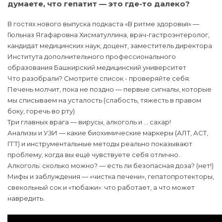
думаете, что гепатит — это где-то далеко?
В гостях нового выпуска подкаста «В ритме здоровья» —
Гюльназ Ягафаровна Хисматуллина, врач-гастроэнтеролог,
кандидат медицинских наук, доцент, заместитель директора
Института дополнительного профессионального
образования Башкирский медицинский университет
Что разобрали? Смотрите список - проверяйте себя:
Печень молчит, пока не поздно — первые сигналы, которые
мы списываем на усталость (слабость, тяжесть в правом
боку, горечь во рту)
Три главных врага — вирусы, алкоголь и … сахар!
Анализы и УЗИ — какие биохимические маркеры (АЛТ, АСТ,
ГГТ) и инструментальные методы реально показывают
проблему, когда вы ещё чувствуете себя отлично.
Алкоголь: сколько можно? — есть ли безопасная доза? (нет!)
Мифы и заблуждения — «чистка печени», гепатопротекторы,
свекольный сок и «тюбажи»: что работает, а что может
навредить.