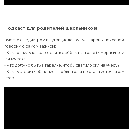
Подкаст для родителей школьников!
Вместе с педиатром и нутрициологом Гульнарой Идрисовой
говорим о самом важном:
- Как правильно подготовить ребёнка к школе (и морально, и
физически).
- Что должно быть в тарелке, чтобы хватило сил на учёбу?
- Как выстроить общение, чтобы школа не стала источником
ссор.