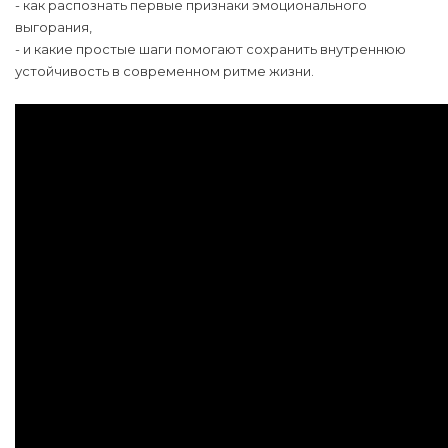
- как распознать первые признаки эмоционального
выгорания,
- и какие простые шаги помогают сохранить внутреннюю
устойчивость в современном ритме жизни.