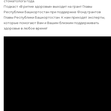
стоматолога года.
Подкаст «В ритме здоровья» выходит на грант Главы
Республики Башкортостан при поддержке Фонд грантов
Главы Республики Башкортостан. К нам приходят эксперты,
которые помогают Вам и Вашим близким поддерживать
здоровье в любое время!