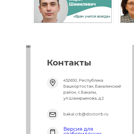
загрузка карты...
Контакты
452650, Республика
Башкортостан, Бакалинский
район, с.Бакалы,
ул.Шакирьянова, д.2
bakal.crb@doctorrb.ru
Версия для
слабовидящих