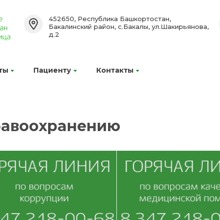
452650, Республика Башкортостан,
Бакалинский район, с.Бакалы, ул.Шакирьянова,
д.2
ты
Пациенту
Контакты
равоохранению